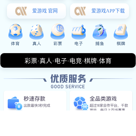
2026-07-08
0
雷霆对决骑士青春风暴碰撞联盟格局新
悬念之夜焦点大战全面解析赛季走向
文章摘要的内容：雷霆对决骑士的这场焦点之夜，被外
界视为青春风暴正面碰撞的经典样本。两支球队都处在
重建向上、潜力集中释放的关键阶段，年轻核心逐渐成
熟，战术体系不断成型。这场比赛不仅是一场胜负之
争，更是联...
查看