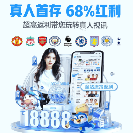
集团新闻
网站首页
集团新闻